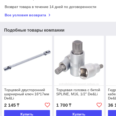
Возврат товара в течение 14 дней по договоренности
Все условия возврата
Подобные товары компании
Торцевой двусторонний
Торцевая головка с битой
Гидр
шарнирный ключ 16*17мм
SPLINE, М16, 1/2" De&Li
кабе
De&Li
De&L
2 145
1 700
36 
₸
₸
Купить
Купить