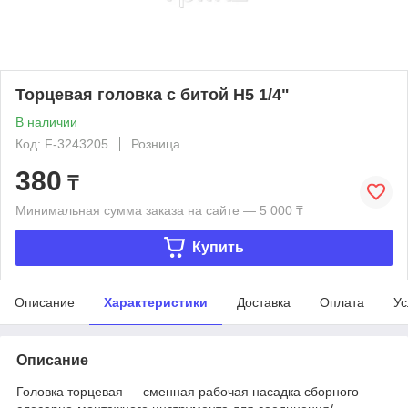
Торцевая головка с битой H5 1/4"
В наличии
Код: F-3243205
Розница
380
₸
Минимальная сумма заказа на сайте — 5 000 ₸
Купить
Описание
Характеристики
Доставка
Оплата
Ус
Описание
Головка торцевая — сменная рабочая насадка сборного