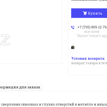
Купить
+7 (705) 809-12-76
магазин
"Веста"/what's ap
возврат товара в те
ормация для заказа
 сверления сквозных и глухих отверстий в металле и ины