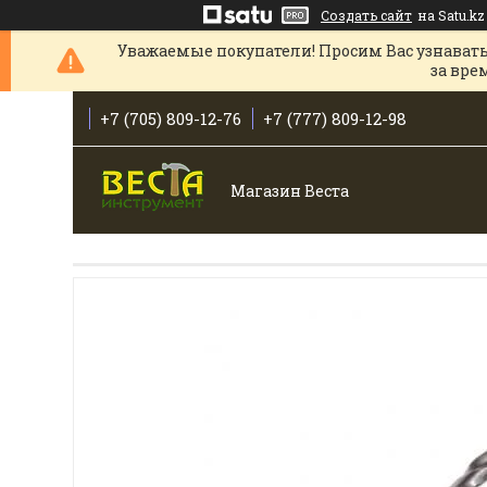
Создать сайт
на Satu.kz
Уважаемые покупатели! Просим Вас узнавать
за вре
+7 (705) 809-12-76
+7 (777) 809-12-98
Магазин Веста