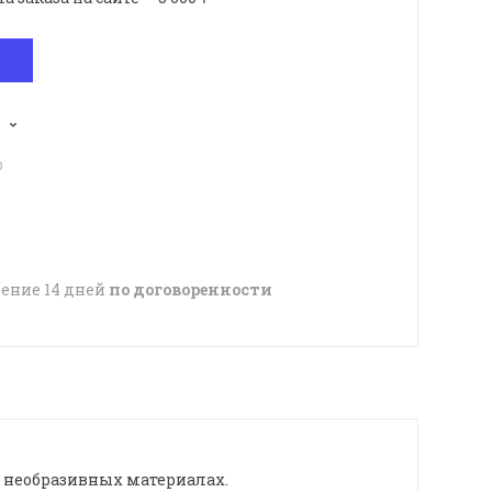
p
чение 14 дней
по договоренности
х необразивных материалах.