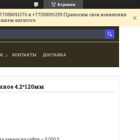
Корзина
77058091276 и +77058091299 Приносим свои извинения
нашем каталоге.
И
КОНТАКТЫ
ДОСТАВКА
нное 4.2*120мм
аказа на сайте — 5 000 ₸