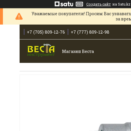
Создать сайт
на Satu.kz
Уважаемые покупатели! Просим Вас узнавать
за вре
+7 (705) 809-12-76
+7 (777) 809-12-98
Магазин Веста