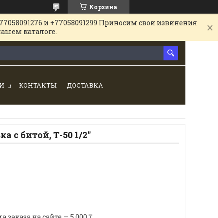
Корзина
77058091276 и +77058091299 Приносим свои извинения
нашем каталоге.
И
КОНТАКТЫ
ДОСТАВКА
а с битой, Т-50 1/2"
аказа на сайте — 5 000 ₸