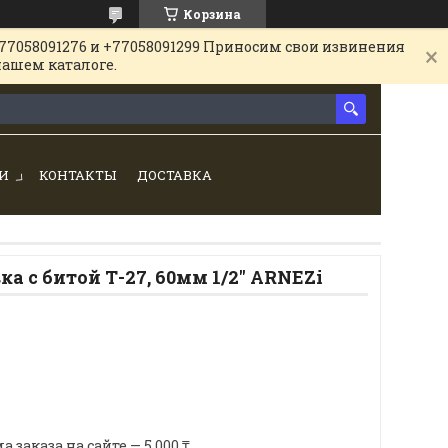
Корзина
77058091276 и +77058091299 Приносим свои извинения
нашем каталоге.
И
КОНТАКТЫ
ДОСТАВКА
ка с битой Т-27, 60мм 1/2" ARNEZi
аказа на сайте — 5 000 ₸