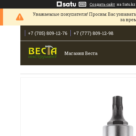
Создать сайт
на Satu.kz
Уважаемые покупатели! Просим Вас узнавать
за вре
+7 (705) 809-12-76
+7 (777) 809-12-98
Магазин Веста