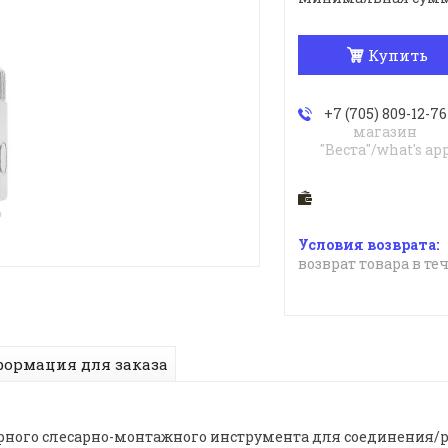
Купить
+7 (705) 809-12-76
магазин
"Веста"/what's ap
возврат товара в те
ормация для заказа
борного слесарно-монтажного инструмента для соединения