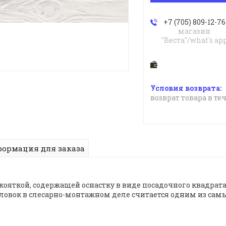
+7 (705) 809-12-76
магазин
"Веста"/what's ap
возврат товара в те
ормация для заказа
ояткой, содержащей оснастку в виде посадочного квадрата.
овок в слесарно-монтажном деле считается одним из сам