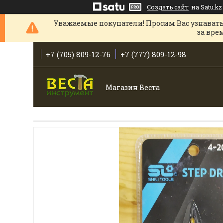
Создать сайт
на Satu.kz
Уважаемые покупатели! Просим Вас узнавать
за вре
+7 (705) 809-12-76
+7 (777) 809-12-98
Магазин Веста