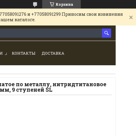
Корзина
77058091276 и +77058091299 Приносим свои извинения
нашем каталоге.
И
КОНТАКТЫ
ДОСТАВКА
чатое по металлу, нитридтитановое
 мм, 9 ступеней SL