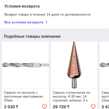
Условия возврата
Возврат товара в течение 14 дней по договоренности
Все условия возврата
Подобные товары компании
Сверло по металлу с
Сверло ступенчатое по
Свер
проточным хвостовиком,
металлу, 4-30 мм, 14
прот
20мм
ступеней, кобальт, 3-х
22м
гранный хвостовик ЗУБР
3 030
29 720
3 4
₸
₸