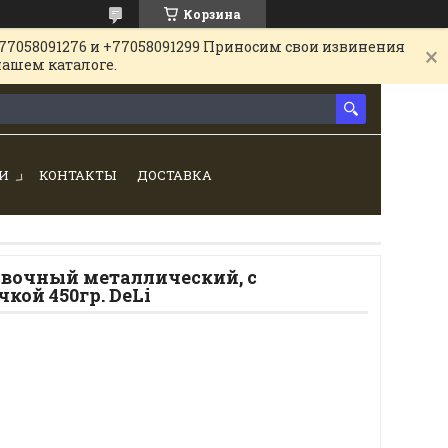
Корзина
77058091276 и +77058091299 Приносим свои извинения
нашем каталоге.
И
КОНТАКТЫ
ДОСТАВКА
вочный металлический, с
кой 450гр. DeLi