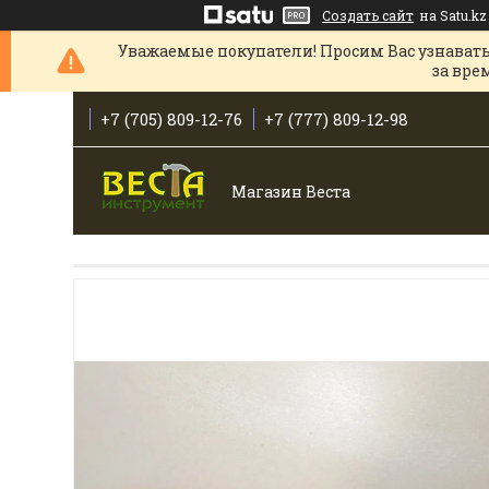
Создать сайт
на Satu.kz
Уважаемые покупатели! Просим Вас узнавать
за вре
+7 (705) 809-12-76
+7 (777) 809-12-98
Магазин Веста