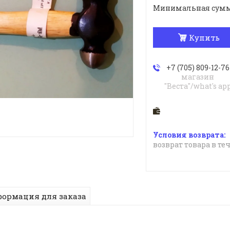
Минимальная сумма з
Купить
+7 (705) 809-12-76
магазин
"Веста"/what's ap
возврат товара в те
ормация для заказа