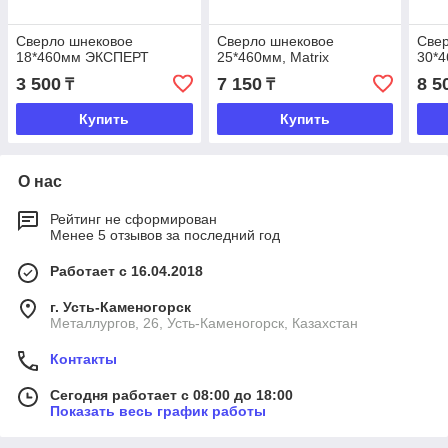
Сверло шнековое
Сверло шнековое
Све
18*460мм ЭКСПЕРТ
25*460мм, Matrix
30*4
3 500
7 150
8 5
₸
₸
Купить
Купить
О нас
Рейтинг не сформирован
Менее 5 отзывов за последний год
Работает с 16.04.2018
г. Усть-Каменогорск
Металлургов, 26, Усть-Каменогорск, Казахстан
Контакты
Сегодня работает с 08:00 до 18:00
Показать весь график работы