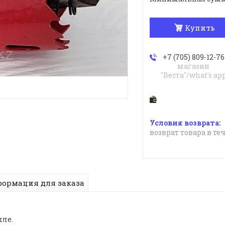
Купить
+7 (705) 809-12-76
магазин
"Веста"/what's ap
возврат товара в те
ормация для заказа
лле.