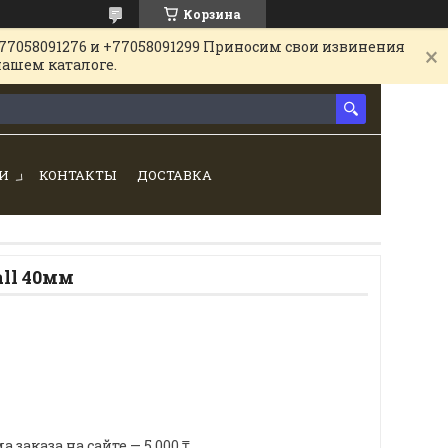
Корзина
77058091276 и +77058091299 Приносим свои извинения
нашем каталоге.
И
КОНТАКТЫ
ДОСТАВКА
ll 40мм
аказа на сайте — 5 000 ₸