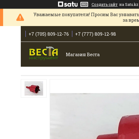
Создать сайт
на Satu.kz
Уважаемые покупатели! Просим Вас узнавать
за вре
+7 (705) 809-12-76
+7 (777) 809-12-98
Магазин Веста