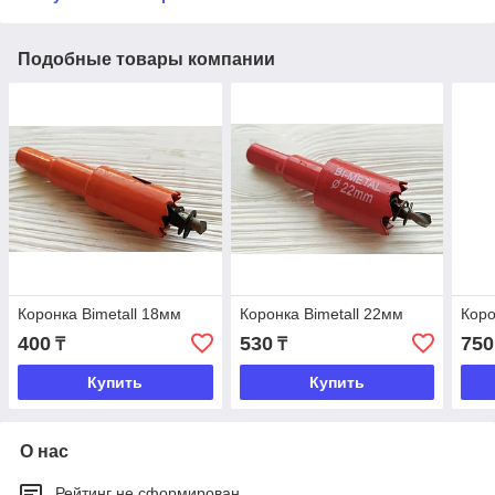
Подобные товары компании
Коронка Bimetall 18мм
Коронка Bimetall 22мм
Коро
400
530
750
₸
₸
Купить
Купить
О нас
Рейтинг не сформирован