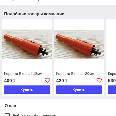
Подобные товары компании
Коронка Bimetall 18мм
Коронка Bimetall 20мм
Коро
400
420
530
₸
₸
Купить
Купить
О нас
Рейтинг не сформирован