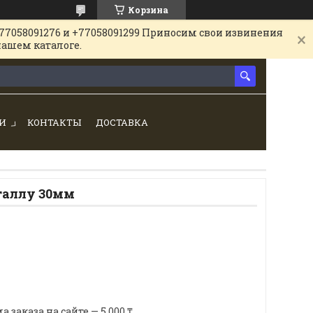
Корзина
77058091276 и +77058091299 Приносим свои извинения
нашем каталоге.
И
КОНТАКТЫ
ДОСТАВКА
таллу 30мм
аказа на сайте — 5 000 ₸