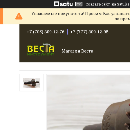
Создать сайт
на Satu.kz
Уважаемые покупатели! Просим Вас узнавать
за вре
+7 (705) 809-12-76
+7 (777) 809-12-98
Магазин Веста