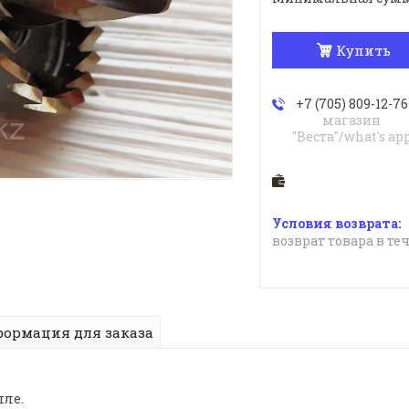
Купить
+7 (705) 809-12-76
магазин
"Веста"/what's ap
возврат товара в те
ормация для заказа
лле.