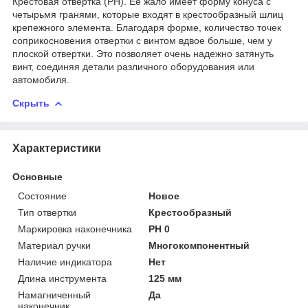
Крестовая отвертка (PH). Ее жало имеет форму конуса с
четырьмя гранями, которые входят в крестообразный шлиц
крепежного элемента. Благодаря форме, количество точек
соприкосновения отвертки с винтом вдвое больше, чем у
плоской отвертки. Это позволяет очень надежно затянуть
винт, соединяя детали различного оборудования или
автомобиля.
Скрыть
Характеристики
Основные
Состояние
Новое
Тип отвертки
Крестообразный
Маркировка наконечника
PH 0
Материал ручки
Многокомпонентный
Наличие индикатора
Нет
Длина инструмента
125 мм
Намагниченный
Да
наконечник