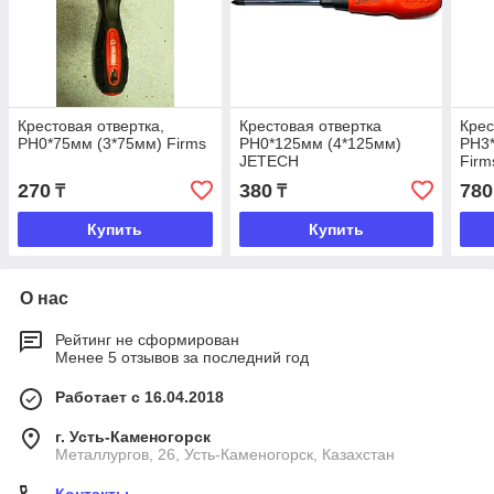
Крестовая отвертка,
Крестовая отвертка
Крес
PH0*75мм (3*75мм) Firms
PH0*125мм (4*125мм)
PH3
JETECH
Firm
270
380
780
₸
₸
Купить
Купить
О нас
Рейтинг не сформирован
Менее 5 отзывов за последний год
Работает с 16.04.2018
г. Усть-Каменогорск
Металлургов, 26, Усть-Каменогорск, Казахстан