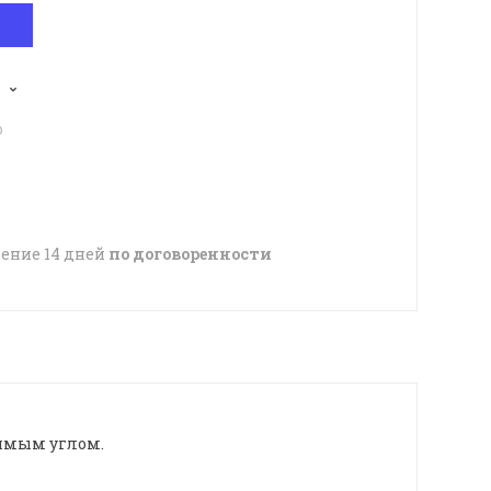
p
чение 14 дней
по договоренности
имым углом.