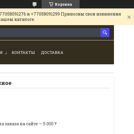
Корзина
77058091276 и +77058091299 Приносим свои извинения
нашем каталоге.
И
КОНТАКТЫ
ДОСТАВКА
нное
аказа на сайте — 5 000 ₸