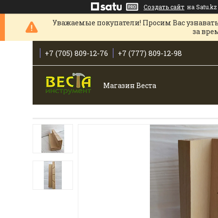
Создать сайт
на Satu.kz
Уважаемые покупатели! Просим Вас узнавать
за вре
+7 (705) 809-12-76
+7 (777) 809-12-98
Магазин Веста