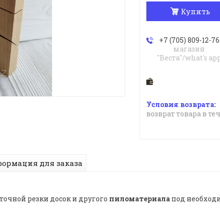
Купить
+7 (705) 809-12-76
магазин
"Веста"/what's ap
возврат товара в те
ормация для заказа
точной резки досок и другого
пиломатериала
под необход