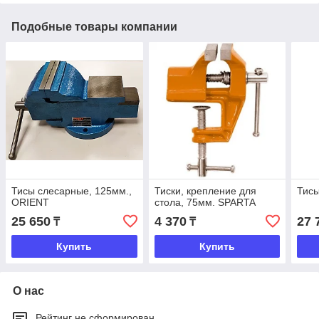
Подобные товары компании
Тисы слесарные, 125мм.,
Тиски, крепление для
Тисы
ORIENT
стола, 75мм. SPARTA
25 650
4 370
27 
₸
₸
Купить
Купить
О нас
Рейтинг не сформирован