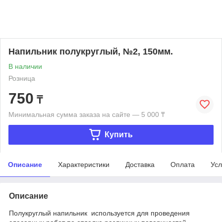
Напильник полукруглый, №2, 150мм.
В наличии
Розница
750
₸
Минимальная сумма заказа на сайте — 5 000 ₸
Купить
Описание
Характеристики
Доставка
Оплата
Усл
Описание
Полукруглый напильник используется для проведения