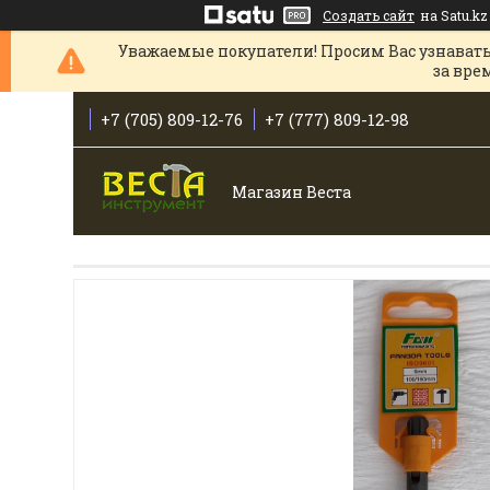
Создать сайт
на Satu.kz
Уважаемые покупатели! Просим Вас узнавать
за вре
+7 (705) 809-12-76
+7 (777) 809-12-98
Магазин Веста