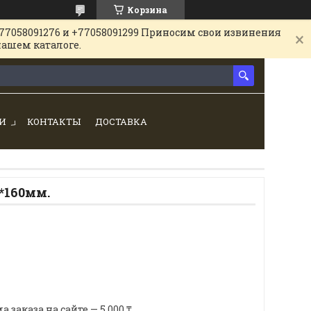
Корзина
77058091276 и +77058091299 Приносим свои извинения
нашем каталоге.
И
КОНТАКТЫ
ДОСТАВКА
6*160мм.
аказа на сайте — 5 000 ₸