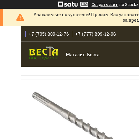
Создать сайт
на Satu.kz
Уважаемые покупатели! Просим Вас узнавать
за вре
+7 (705) 809-12-76
+7 (777) 809-12-98
Магазин Веста