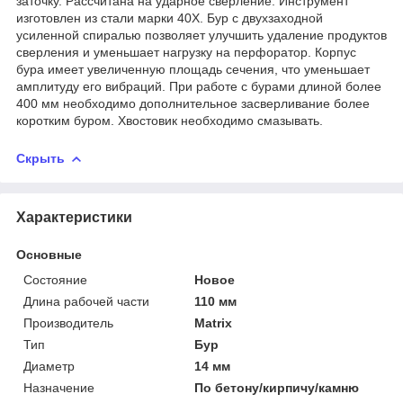
заточку. Рассчитана на ударное сверление. Инструмент
изготовлен из стали марки 40Х. Бур с двухзаходной
усиленной спиралью позволяет улучшить удаление продуктов
сверления и уменьшает нагрузку на перфоратор. Корпус
бура имеет увеличенную площадь сечения, что уменьшает
амплитуду его вибраций. При работе с бурами длиной более
400 мм необходимо дополнительное засверливание более
коротким буром. Хвостовик необходимо смазывать.
Скрыть
Характеристики
Основные
Состояние
Новое
Длина рабочей части
110 мм
Производитель
Matrix
Тип
Бур
Диаметр
14 мм
Назначение
По бетону/кирпичу/камню