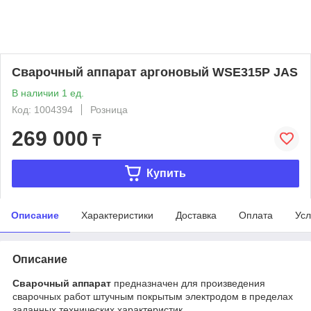
Сварочный аппарат аргоновый WSE315P JAS
В наличии 1 ед.
Код: 1004394
Розница
269 000
₸
Купить
Описание
Характеристики
Доставка
Оплата
Усл
Описание
Сварочный аппарат
предназначен для произведения
сварочных работ штучным покрытым электродом в пределах
заданных технических характеристик.