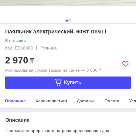
Паяльник электрический, 60Вт De&Li
В наличии
Код: EDL8860
Розница
2 970
₸
Минимальная сумма заказа на сайте — 5 000 ₸
Купить
Описание
Характеристики
Доставка
Оплата
Усл
Описание
Паяльник непрерывного нагрева предназначен для