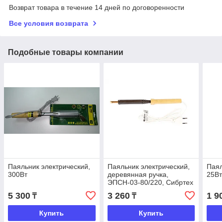
Возврат товара в течение 14 дней по договоренности
Все условия возврата
Подобные товары компании
Паяльник электрический,
Паяльник электрический,
Паял
300Вт
деревянная ручка,
25В
ЭПСН-03-80/220, Сибртех
5 300
3 260
1 9
₸
₸
Купить
Купить