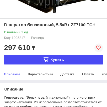
Генератор бензиновый, 5.5кВт ZZ7100 TCH
В наличии 1 ед.
Код: 1003217
Розница
297 610
₸
Купить
Описание
Характеристики
Доставка
Оплата
Усл
Описание
Генераторы
(
бензиновый
и дизельный) – это источники
энергоснабжения. Их использование позволяет отказаться от
не всегда стабильного центрального энергоснабжения и