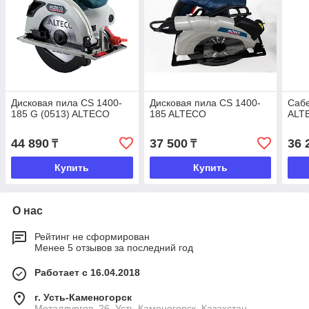
Дисковая пила CS 1400-
Дисковая пила CS 1400-
Сабе
185 G (0513) ALTECO
185 ALTECO
ALT
44 890
37 500
36 
₸
₸
Купить
Купить
О нас
Рейтинг не сформирован
Менее 5 отзывов за последний год
Работает с 16.04.2018
г. Усть-Каменогорск
Металлургов, 26, Усть-Каменогорск, Казахстан