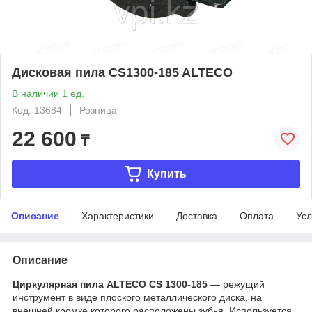
Дисковая пила CS1300-185 ALTECO
В наличии 1 ед.
Код: 13684
Розница
22 600
₸
Купить
Описание
Характеристики
Доставка
Оплата
Усл
Описание
Циркулярная пила ALTECO CS 1300-185
— режущий
инструмент в виде плоского металлического диска, на
внешней кромке которого расположены зубья. Используется