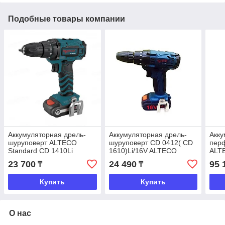
Подобные товары компании
Аккумуляторная дрель-
Аккумуляторная дрель-
Акк
шуруповерт ALTECO
шуруповерт СD 0412( СD
пер
Standard СD 1410Li
1610)Li/16V ALTECO
ALT
Standard
23 700
24 490
95 
₸
₸
Купить
Купить
О нас