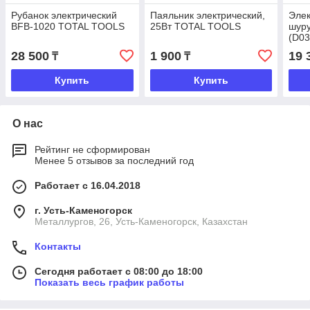
Рубанок электрический
Паяльник электрический,
Элек
BFB-1020 TOTAL TOOLS
25Вт TOTAL TOOLS
шуру
(D0
28 500
1 900
19 
₸
₸
Купить
Купить
О нас
Рейтинг не сформирован
Менее 5 отзывов за последний год
Работает с 16.04.2018
г. Усть-Каменогорск
Металлургов, 26, Усть-Каменогорск, Казахстан
Контакты
Сегодня работает с 08:00 до 18:00
Показать весь график работы