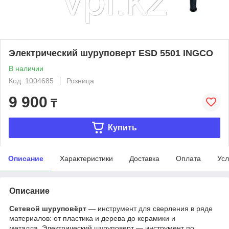
Электрический шуруповерт ESD 5501 INGCO
В наличии
Код: 1004685
Розница
9 900
₸
Купить
Описание
Характеристики
Доставка
Оплата
Усл
Описание
Сетевой шуруповёрт
— инструмент для сверления в ряде
материалов: от пластика и дерева до керамики и
металла. Электрический шуруповерт — инструмент по