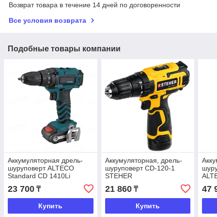
Возврат товара в течение 14 дней по договоренности
Все условия возврата
Подобные товары компании
Аккумуляторная дрель-
Аккумуляторная, дрель-
Акку
шуруповерт ALTECO
шуруповерт CD-120-1
шуру
Standard СD 1410Li
STEHER
ALT
23 700
21 860
47 
₸
₸
Купить
Купить