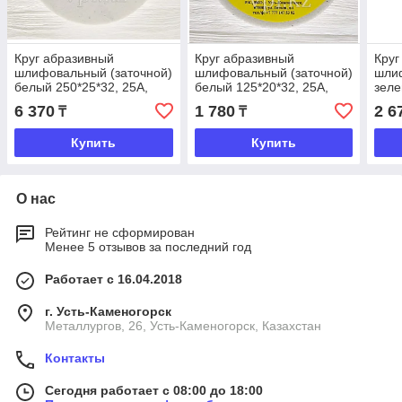
Круг абразивный
Круг абразивный
Круг
шлифовальный (заточной)
шлифовальный (заточной)
шлиф
белый 250*25*32, 25А,
белый 125*20*32, 25А,
зеле
Восток Абразив
Восток Абразив
Вост
6 370
1 780
2 6
₸
₸
Купить
Купить
О нас
Рейтинг не сформирован
Менее 5 отзывов за последний год
Работает с 16.04.2018
г. Усть-Каменогорск
Металлургов, 26, Усть-Каменогорск, Казахстан
Контакты
Сегодня работает с 08:00 до 18:00