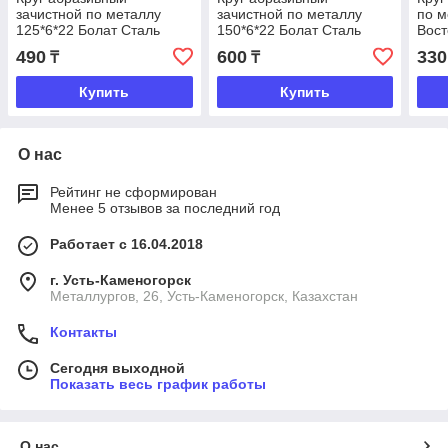
зачистной по металлу
зачистной по металлу
по м
125*6*22 Болат Сталь
150*6*22 Болат Сталь
Вост
490
600
330
₸
₸
Купить
Купить
О нас
Рейтинг не сформирован
Менее 5 отзывов за последний год
Работает с 16.04.2018
г. Усть-Каменогорск
Металлургов, 26, Усть-Каменогорск, Казахстан
Контакты
Сегодня выходной
Показать весь график работы
О нас