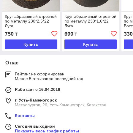
Круг абразивный отрезной
Круг абразивный отрезной
Круг
по металлу 230*2,5*22
по металлу 230*1,6*22
по м
Луга
Луга
Вост
750
690
330
₸
₸
Купить
Купить
О нас
Рейтинг не сформирован
Менее 5 отзывов за последний год
Работает с 16.04.2018
г. Усть-Каменогорск
Металлургов, 26, Усть-Каменогорск, Казахстан
Контакты
Сегодня выходной
Показать весь график работы