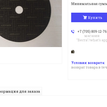
Минимальная сумма з
Купить
+7 (705) 809-12-76
магазин
"Веста"/what's ap
возврат товара в те
ормация для заказа