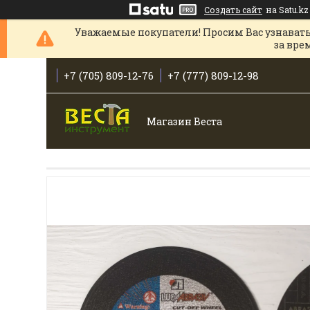
Создать сайт
на Satu.kz
Уважаемые покупатели! Просим Вас узнавать
за вре
+7 (705) 809-12-76
+7 (777) 809-12-98
Магазин Веста