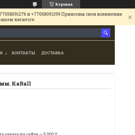
Корзина
77058091276 и +77058091299 Приносим свои извинения
нашем каталоге.
И
КОНТАКТЫ
ДОСТАВКА
мм. KaRall
аказа на сайте — 5 000 ₸