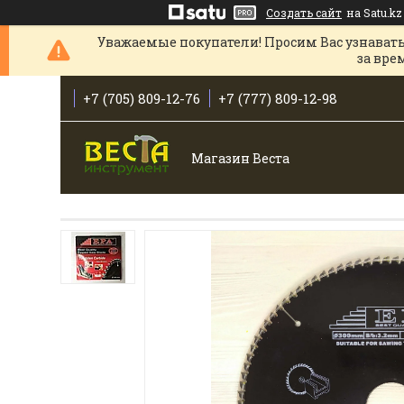
Создать сайт
на Satu.kz
Уважаемые покупатели! Просим Вас узнавать
за вре
+7 (705) 809-12-76
+7 (777) 809-12-98
Магазин Веста