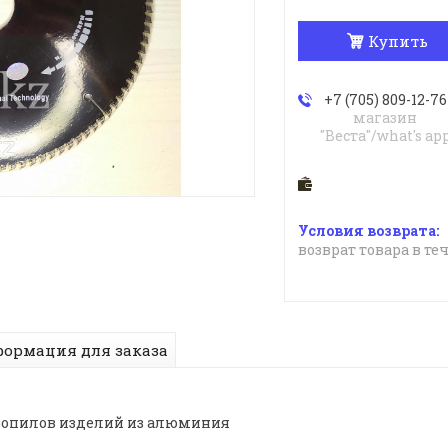
Купить
+7 (705) 809-12-76
магазин
"Веста"/what's ap
возврат товара в те
ормация для заказа
ропилов изделий из алюминия