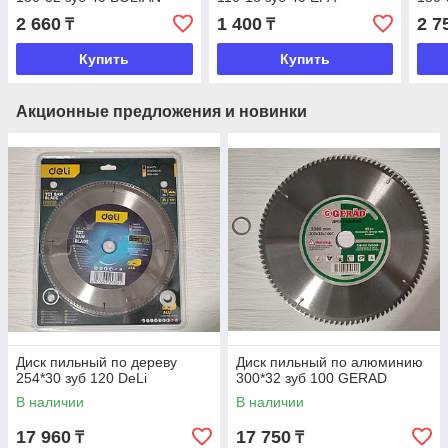
2 660
1 400
2 7
₸
₸
Купить
Купить
Акционные предложения и новинки
Диск пильный по дереву
Диск пильный по алюминию
254*30 зуб 120 DeLi
300*32 зуб 100 GERAD
В наличии
В наличии
17 960
17 750
₸
₸