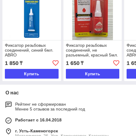
Фиксатор резьбовых
Фиксатор резьбовых
Фикс
соединений, синий 6мл.
соединений, не
соед
АВRO
разъемный, красный 5мл.
АВR
1 850
1 650
1 6
₸
₸
Купить
Купить
О нас
Рейтинг не сформирован
Менее 5 отзывов за последний год
Работает с 16.04.2018
г. Усть-Каменогорск
Металлургов, 26, Усть-Каменогорск, Казахстан