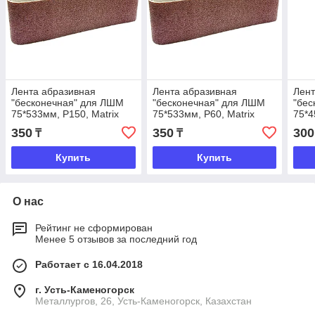
Лента абразивная
Лента абразивная
Лент
"бесконечная" для ЛШМ
"бесконечная" для ЛШМ
"бес
75*533мм, Р150, Matrix
75*533мм, Р60, Matrix
75*4
350
350
300
₸
₸
Купить
Купить
О нас
Рейтинг не сформирован
Менее 5 отзывов за последний год
Работает с 16.04.2018
г. Усть-Каменогорск
Металлургов, 26, Усть-Каменогорск, Казахстан