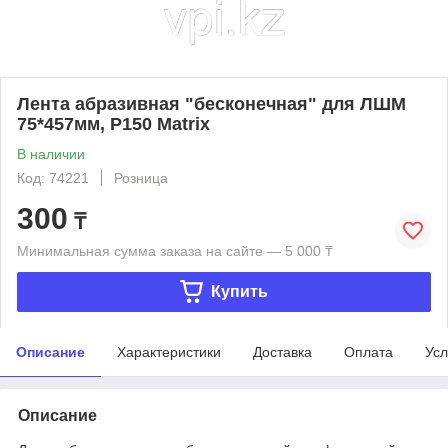
Лента абразивная "бесконечная" для ЛШМ
75*457мм, Р150 Matrix
В наличии
Код: 74221
Розница
300
₸
Минимальная сумма заказа на сайте — 5 000 ₸
Купить
Описание
Характеристики
Доставка
Оплата
Усл
Описание