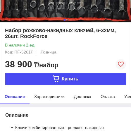
Набор рожково-накидных ключей, 6-32мм,
26шт. RockForce
В наличии 2 ед.
Код: RF-5261P
Розница
38 900
₸/набор
Купить
Описание
Характеристики
Доставка
Оплата
Усл
Описание
Ключи комбинированные - рожково-накидные.