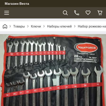
Магазин Веста
Товары
Ключи
Наборы ключей
Набор рожково-на