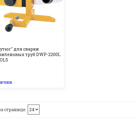
"утюг" для сварки
иленовых труб DWP-2200L
OOLS
личии