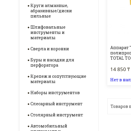
Круги алмазные,
абразивные/диски
пильные
Шлифовальные
инструменты и
материалы
Аппарат 
Сверла и коронки
полипроп
TOTAL T
Буры и насадки для
перфоратора
14 850 ₸
Крепеж и сопутствующие
Нет в на
материалы
Наборы инструментов
Слесарный инструмент
Столярный инструмент
Автомобильный