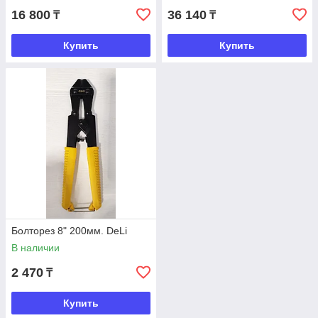
16 800
36 140
₸
₸
Купить
Купить
Болторез 8" 200мм. DeLi
В наличии
2 470
₸
Купить