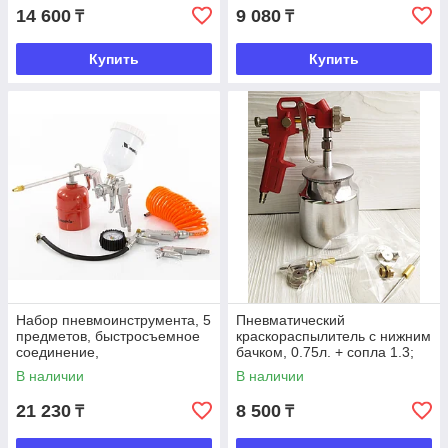
14 600
9 080
₸
₸
Купить
Купить
Набор пневмоинструмента, 5
Пневматический
предметов, быстросъемное
краскораспылитель с нижним
соединение,
бачком, 0.75л. + сопла 1.3;
краскораспылитель с
1.5; 1.8мм. Total Tools
В наличии
В наличии
верхним бачком, Matrix
21 230
8 500
₸
₸