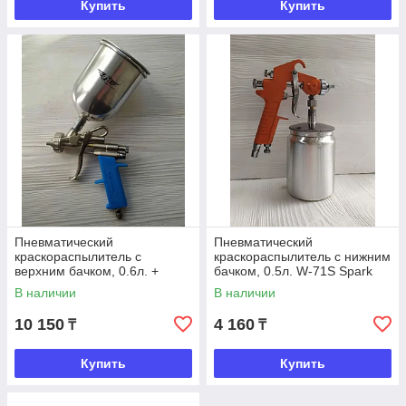
Купить
Купить
Пневматический
Пневматический
краскораспылитель с
краскораспылитель с нижним
верхним бачком, 0.6л. +
бачком, 0.5л. W-71S Spark
сопла 1.3; 1.5; 1.8мм. Total
Lux
В наличии
В наличии
Tools
10 150
4 160
₸
₸
Купить
Купить