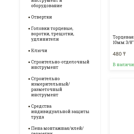
инструмент и
оборудование
Отвертки
Головки торцевые,
воротки, трещотки,
Торцевая
удлинители
10мм 3/8"
Ключи
480 ₸
Строительно-отделочный
В налич
инструмент
Строительно
измерительный/
разметочный
инструмент
Средства
индивидуальной защиты
труда
Пена монтажная/клей/
герметик