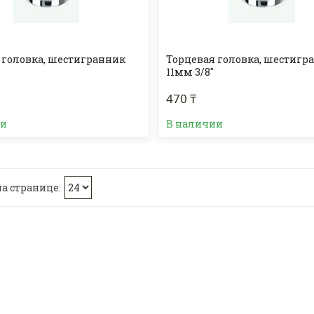
 головка, шестигранник
Торцевая головка, шестигр
"
11мм 3/8"
470 ₸
ии
В наличии