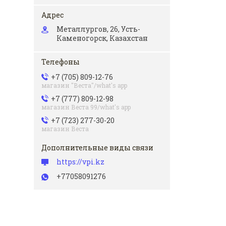
Металлургов, 26, Усть-
Каменогорск, Казахстан
+7 (705) 809-12-76
магазин "Веста"/what's app
+7 (777) 809-12-98
магазин Веста 99/what's app
+7 (723) 277-30-20
магазин Веста
https://vpi.kz
+77058091276