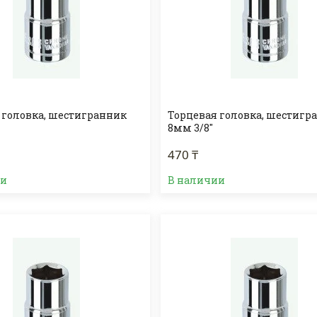
 головка, шестигранник
Торцевая головка, шестигр
8мм 3/8"
470 ₸
ии
В наличии