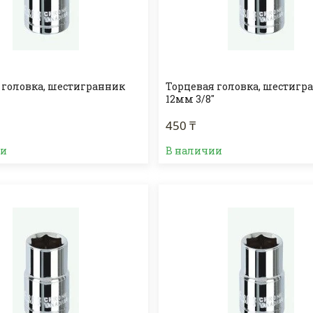
 головка, шестигранник
Торцевая головка, шестигр
12мм 3/8"
450 ₸
ии
В наличии