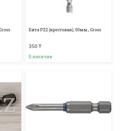
Gross
Бита PZ2 (крестовая), 50мм., Gross
350 ₸
В наличии