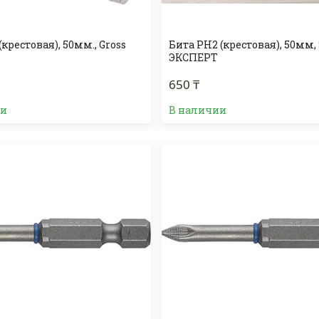
(крестовая), 50мм., Gross
Бита PH2 (крестовая), 50мм,
ЭКСПЕРТ
650 ₸
ии
В наличии