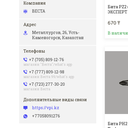
Бита PZ2 
ВЕСТА
ЭКСПЕРТ
670 ₸
Металлургов, 26, Усть-
В налич
Каменогорск, Казахстан
+7 (705) 809-12-76
магазин "Веста"/what's app
+7 (777) 809-12-98
магазин Веста 99/what's app
+7 (723) 277-30-20
магазин Веста
https://vpi.kz
+77058091276
Бита PH2 