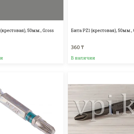
(крестовая), 50мм., Gross
Бита PZ1 (крестовая), 50мм., 
360 ₸
ии
В наличии