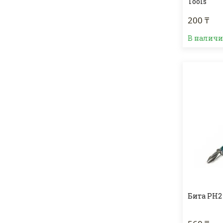
Tools
200 ₸
В налич
Бита PH2 