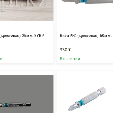
(крестовая), 25мм, ЗУБР
Бита PH1 (крестовая), 50мм.,
330 ₸
ии
В наличии