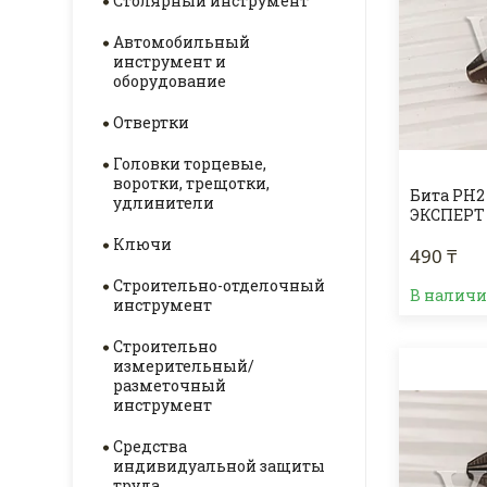
Столярный инструмент
Автомобильный
инструмент и
оборудование
Отвертки
Головки торцевые,
воротки, трещотки,
Бита PH2 
удлинители
ЭКСПЕРТ
Ключи
490 ₸
Строительно-отделочный
В налич
инструмент
Строительно
измерительный/
разметочный
инструмент
Средства
индивидуальной защиты
труда