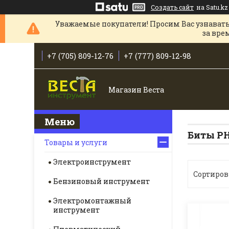
Создать сайт
на Satu.kz
Уважаемые покупатели! Просим Вас узнавать
за вре
+7 (705) 809-12-76
+7 (777) 809-12-98
Магазин Веста
Биты PH
Товары и услуги
Электроинструмент
Бензиновый инструмент
Электромонтажный
инструмент