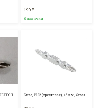
190 ₸
В наличии
, JETECH
Бита, PH2 (крестовая), 45мм., Gross