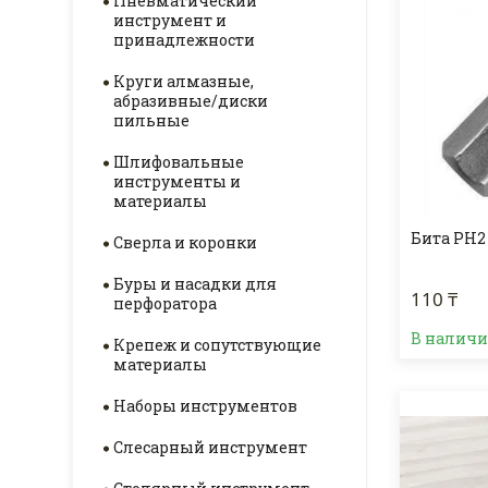
Пневматический
инструмент и
принадлежности
Круги алмазные,
абразивные/диски
пильные
Шлифовальные
инструменты и
материалы
Бита PH2 
Сверла и коронки
Буры и насадки для
110 ₸
перфоратора
В налич
Крепеж и сопутствующие
материалы
Наборы инструментов
Слесарный инструмент