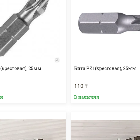
(крестовая), 25мм
Бита PZ1 (крестовая), 25мм
110 ₸
ии
В наличии