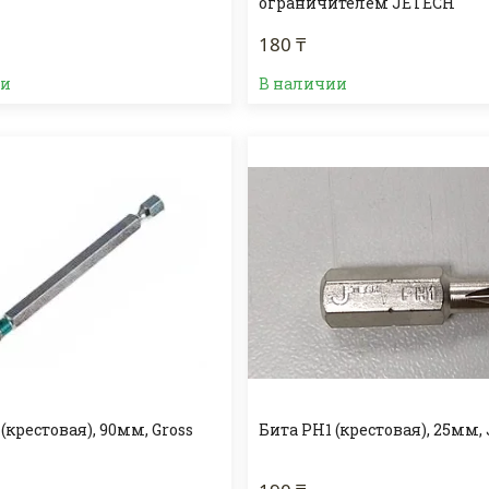
ограничителем JETECH
180 ₸
ии
В наличии
(крестовая), 90мм, Gross
Бита PH1 (крестовая), 25мм