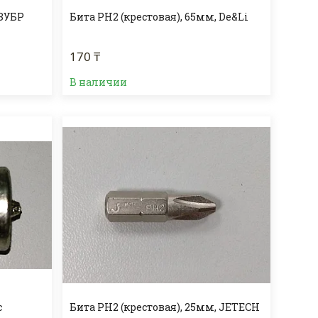
 ЗУБР
Бита PH2 (крестовая), 65мм, De&Li
170 ₸
В наличии
с
Бита PH2 (крестовая), 25мм, JETECH