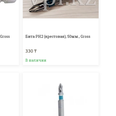
 Gross
Бита PH2 (крестовая), 50мм., Gross
330 ₸
В наличии