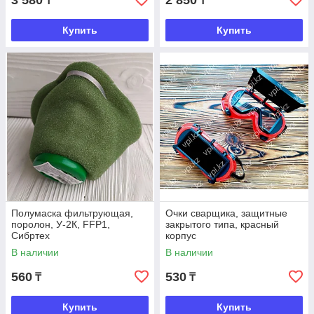
3 580
2 850
₸
₸
Купить
Купить
Полумаска фильтрующая,
Очки сварщика, защитные
поролон, У-2К, FFP1,
закрытого типа, красный
Сибртех
корпус
В наличии
В наличии
560
530
₸
₸
Купить
Купить