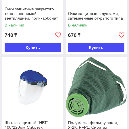
Очки защитные закрытого
типа с непрямой
Очки защитные с дужками,
вентиляцией, поликарбонат,
затемненные открытого типа
Сибртех
В наличии
В наличии
740
670
₸
₸
Купить
Купить
Щиток защитный "НБТ",
Полумаска фильтрующая,
400*220мм Сибртех
У-2К, FFP1, Сибртех