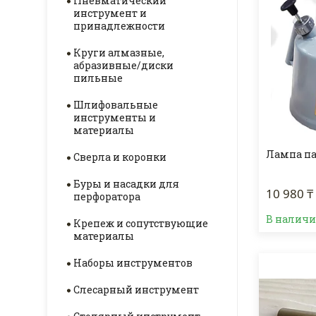
Пневматический
инструмент и
принадлежности
Круги алмазные,
абразивные/диски
пильные
Шлифовальные
инструменты и
материалы
Лампа па
Сверла и коронки
Буры и насадки для
10 980 ₸
перфоратора
В налич
Крепеж и сопутствующие
материалы
Наборы инструментов
Слесарный инструмент