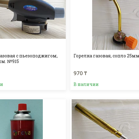
газовая с пьезоподжигом,
Горелка газовая, сопло 25м
мм. №915
970 ₸
ии
В наличии