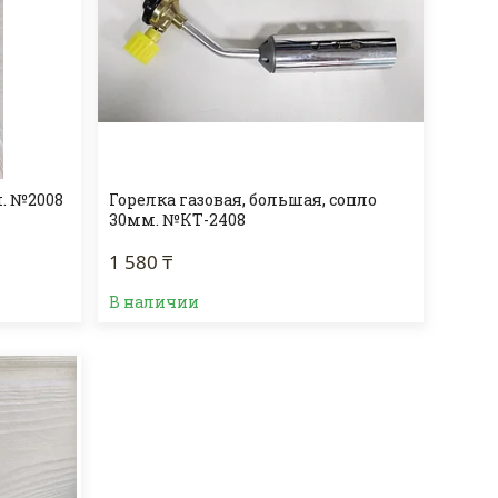
м. №2008
Горелка газовая, большая, сопло
30мм. №КТ-2408
1 580 ₸
В наличии