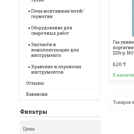
Пена монтажная/клей/
герметик
Оборудование для
сварочных работ
Газ унив
Запчасти и
портатив
комплектующие для
220гр. N
инструмента
620 ₸
Хранение и переноска
инструментов
В налич
Отзывы
Вакансии
Фильтры
Цена