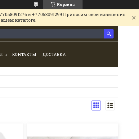
Корзина
77058091276 и +77058091299 Приносим свои извинения
нашем каталоге.
И
КОНТАКТЫ
ДОСТАВКА