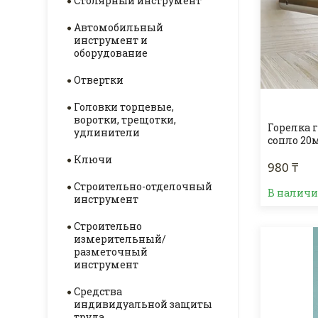
Столярный инструмент
Автомобильный
инструмент и
оборудование
Отвертки
Головки торцевые,
воротки, трещотки,
Горелка 
удлинители
сопло 20
Ключи
980 ₸
Строительно-отделочный
В налич
инструмент
Строительно
измерительный/
разметочный
инструмент
Средства
индивидуальной защиты
труда