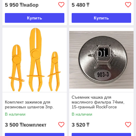
5 950
5 480
₸/набор
₸
Купить
Купить
Съемник чашка для
Комплект зажимов для
масляного фильтра 74мм,
резиновых шлангов 3пр.
15-гранный RockForce
В наличии
В наличии
3 500
3 520
₸/комплект
₸