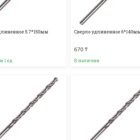
длиненное 5.7*150мм
Сверло удлиненное 6*140м
670 ₸
 1 ед.
В наличии