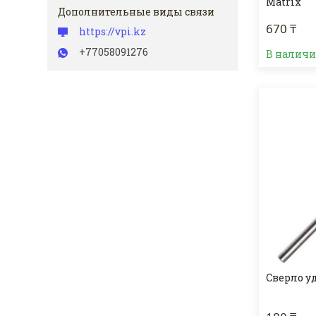
Matrix
670 ₸
https://vpi.kz
+77058091276
В налич
Сверло уд