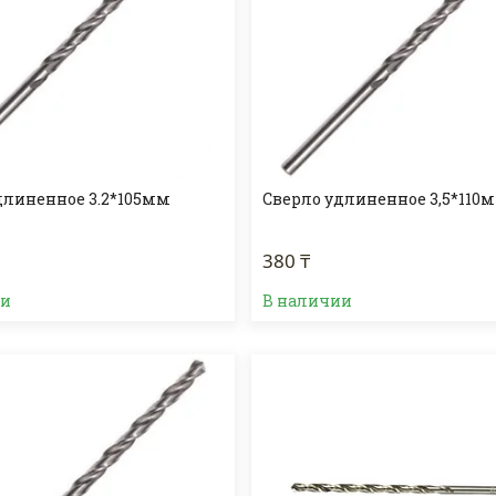
длиненное 3.2*105мм
Сверло удлиненное 3,5*110
380 ₸
ии
В наличии