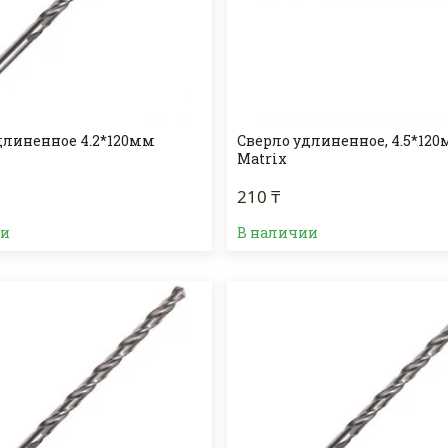
длиненное 4.2*120мм
Сверло удлиненное, 4.5*120
Matrix
210 ₸
ии
В наличии