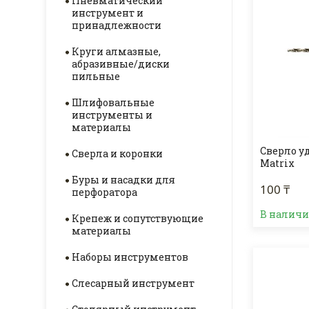
Пневматический
инструмент и
принадлежности
Круги алмазные,
абразивные/диски
пильные
Шлифовальные
инструменты и
материалы
Сверло у
Сверла и коронки
Matrix
Буры и насадки для
100 ₸
перфоратора
В наличии
Крепеж и сопутствующие
материалы
Наборы инструментов
Слесарный инструмент