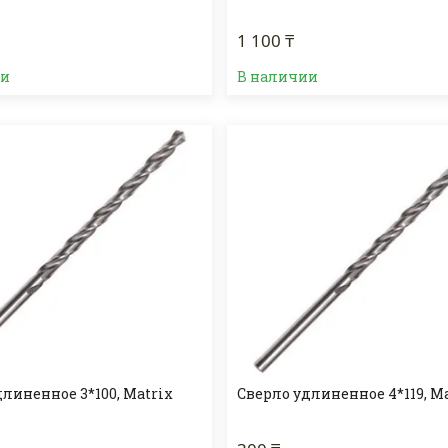
1 100 ₸
ии
В наличии
линенное 3*100, Matrix
Сверло удлиненное 4*119, M