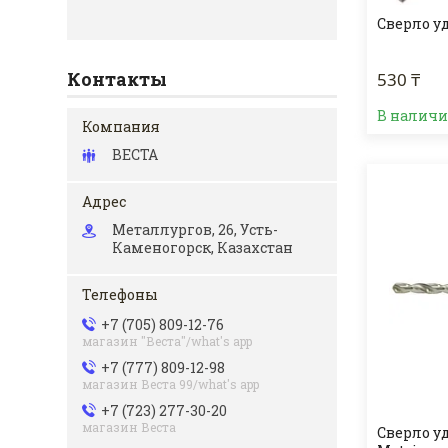
Сверло у
Контакты
530 ₸
В налич
ВЕСТА
Металлургов, 26, Усть-
Каменогорск, Казахстан
+7 (705) 809-12-76
магазин "Веста"/what's app
+7 (777) 809-12-98
магазин Веста 99/what's app
+7 (723) 277-30-20
магазин Веста
Сверло у