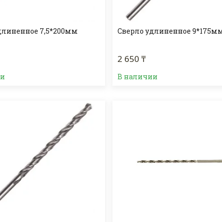
длиненное 7,5*200мм
Сверло удлиненное 9*175м
2 650 ₸
ии
В наличии