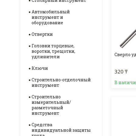
Столярный инструмент
Автомобильный
инструмент и
оборудование
Отвертки
Головки торцевые,
воротки, трещотки,
Сверло у
удлинители
Ключи
320 ₸
Строительно-отделочный
В налич
инструмент
Строительно
измерительный/
разметочный
инструмент
Средства
индивидуальной защиты
труда