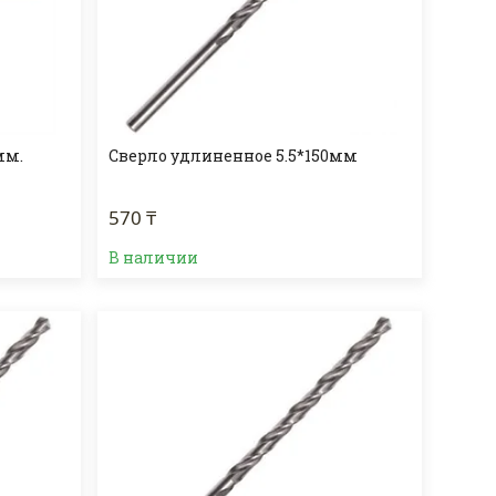
мм.
Сверло удлиненное 5.5*150мм
570 ₸
В наличии