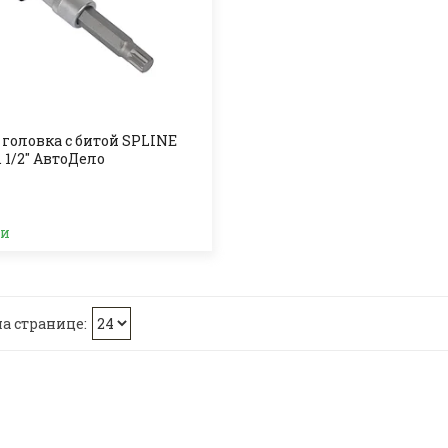
 головка с битой SPLINE
 1/2" АвтоДело
ии