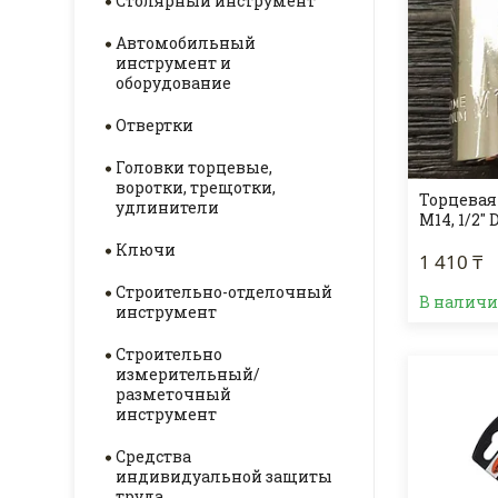
Столярный инструмент
Автомобильный
инструмент и
оборудование
Отвертки
Головки торцевые,
воротки, трещотки,
Торцевая 
удлинители
М14, 1/2" 
Ключи
1 410 ₸
Строительно-отделочный
В налич
инструмент
Строительно
измерительный/
разметочный
инструмент
Средства
индивидуальной защиты
труда