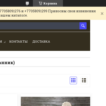
Корзина
77058091276 и +77058091299 Приносим свои извинения
нашем каталоге.
И
КОНТАКТЫ
ДОСТАВКА
анник)