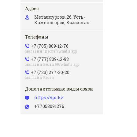
Металлургов, 26, Усть-
Каменогорск, Казахстан
+7 (705) 809-12-76
магазин "Веста"/what's app
+7 (777) 809-12-98
магазин Веста 99/what's app
+7 (723) 277-30-20
магазин Веста
https://vpi.kz
+77058091276