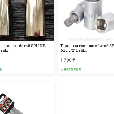
головка с битой SPLINE,
Торцевая головка с битой S
De&Li
М16, 1/2" De&Li
1 700 ₸
ии
В наличии