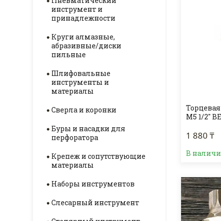
Пневматический
инструмент и
принадлежности
Круги алмазные,
абразивные/диски
пильные
Шлифовальные
инструменты и
материалы
Торцевая 
Сверла и коронки
М5 1/2" B
Буры и насадки для
1 880 ₸
перфоратора
В налич
Крепеж и сопутствующие
материалы
Наборы инструментов
Слесарный инструмент