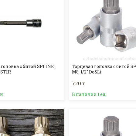
головка с битой SPLINE,
Торцевая головка с битой S
ESTIR
М8, 1/2" De&Li
720 ₸
ии
В наличии 1 ед.