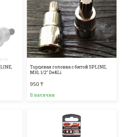
PLINE,
Торцевая головка с битой SPLINE,
М10, 1/2" De&Li
950 ₸
В наличии