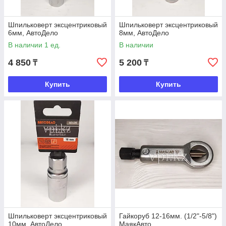
Шпильковерт эксцентриковый
Шпильковерт эксцентриковый
6мм, АвтоДело
8мм, АвтоДело
В наличии 1 ед.
В наличии
4 850
5 200
₸
₸
Купить
Купить
Шпильковерт эксцентриковый
Гайкоруб 12-16мм. (1/2"-5/8")
10мм, АвтоДело
МаякАвто